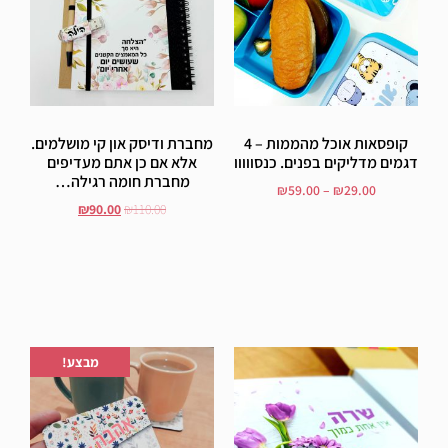
קופסאות אוכל מהממות – 4
מחברת ודיסק און קי מושלמים.
דגמים מדליקים בפנים. כנסווווו
אלא אם כן אתם מעדיפים
מחברת חומה רגילה…
₪
59.00
–
₪
29.00
₪
90.00
₪
110.00
בחר אפשרויות
הוסף לסל
הוספה לרשימת המשאלות
הוספה לרשימת המשאלות
מבצע!