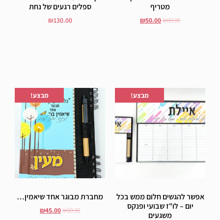
מטריף
ספלים רגעים של נחת
₪
130.00
₪
50.00
₪
80.00
הוסף לסל
בחר אפשרויות
הוספה לרשימת המשאלות
הוספה לרשימת המשאלות
מבצע!
מבצע!
אפשר להגשים חלום ממש בכל
מחברת מבוגר אחד שיאמין…
יום – לו"ז שבועי ופנקס
₪
45.00
₪
60.00
משגעים