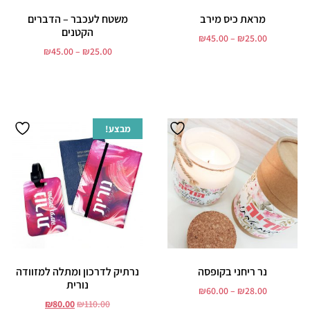
מראת כיס מירב
משטח לעכבר – הדברים
הקטנים
₪
45.00
–
₪
25.00
₪
45.00
–
₪
25.00
בחר אפשרויות
בחר אפשרויות
מבצע!
נר ריחני בקופסה
נרתיק לדרכון ומתלה למזוודה
נורית
₪
60.00
–
₪
28.00
₪
80.00
₪
110.00