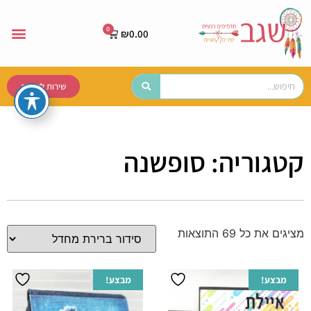
₪
0.00
שירות לקוחות
קטגוריה: סופשנה
מציגים את כל ⁦69⁩ התוצאות
מבצע!
מבצע!