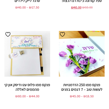
ספל קורונה כי נולדנו לנצח!
סרגל לייק לילדים
₪
40.00
–
₪
17.50
₪
40.00
₪
60.00
הוסף לסל
בחר אפשרויות
פנקס ממו 250 הזדמנויות
פנקס ממו פלוס עט ודיסק און קי
לעשות טוב – 7 דגמים בפנים
מהממים לאללה
₪
80.00
–
₪
44.00
₪
45.00
–
₪
18.50
בחר אפשרויות
בחר אפשרויות