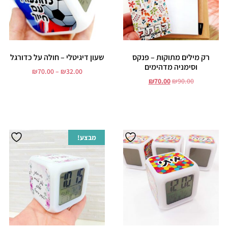
רק מילים מתוקות – פנקס
שעון דיגיטלי – חולה על כדורגל
וסימניה מדהימים
₪
70.00
–
₪
32.00
₪
70.00
₪
90.00
בחר אפשרויות
הוסף לסל
מבצע!