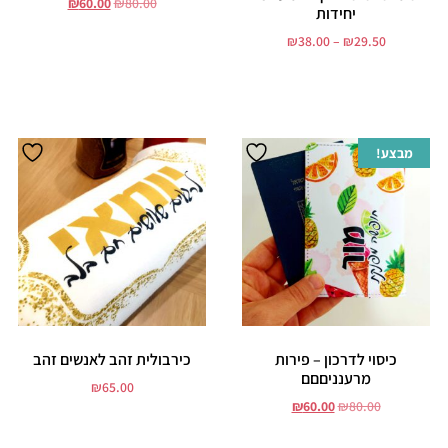
₪
60.00
₪
80.00
יחידות
₪
38.00
–
₪
29.50
הוסף לסל
בחר אפשרויות
מבצע!
כיסוי לדרכון – פירות
כירבולית זהב לאנשים זהב
מרענניםםם
₪
65.00
₪
60.00
₪
80.00
הוסף לסל
הוסף לסל