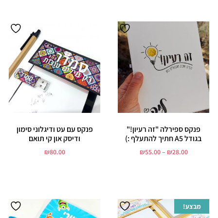
פנקס ספירלה "זה רעיון!"
פנקס עם עט ודיגלוני סימון
בגודל A5 חתיך להתעלף :)
ודיסק און קי תואם
₪
80.00
₪
55.00
–
₪
28.00
בחר אפשרויות
הוסף לסל
מבצע!