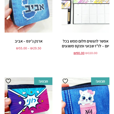
אפשר להגשים חלום ממש בכל
ארנק ג'ינס – אביב
יום – לו"ז שבועי ופנקס משגעים
₪
55.00
–
₪
29.50
₪
90.00
₪
110.00
בחר אפשרויות
הוסף לסל
מבצע!
מבצע!