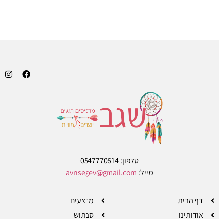
בחר אפשרויות
טלפון: 0547770514
מייל:
avnsegev@gmail.com
דף הבית
מבצעים
אודותינו
סבתוש