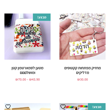
מבצע!
מחזיק מפתחות קקטוסים
מטען לסמארטפון קטן
מדליקים
ומושלםםם
₪
70.00
–
₪
43.90
₪
30.00
הוסף לסל
בחר אפשרויות
מבצע!