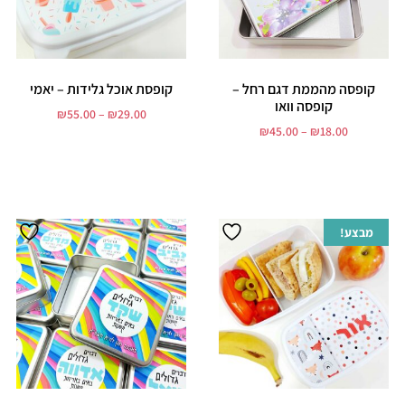
קופסה מהממת דגם רחל –
קופסת אוכל גלידות – יאמי
קופסה וואו
₪
55.00
–
₪
29.00
₪
45.00
–
₪
18.00
בחר אפשרויות
בחר אפשרויות
מבצע!