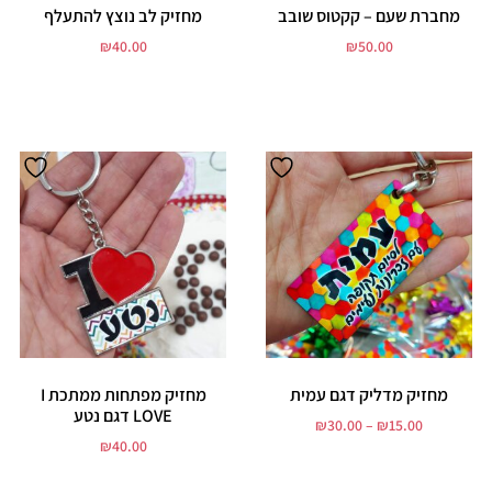
מחברת שעם – קקטוס שובב
מחזיק לב נוצץ להתעלף
₪
40.00
₪
50.00
הוסף לסל
הוסף לסל
מחזיק מדליק דגם עמית
מחזיק מפתחות ממתכת I
LOVE דגם נטע
₪
30.00
–
₪
15.00
₪
40.00
בחר אפשרויות
הוסף לסל